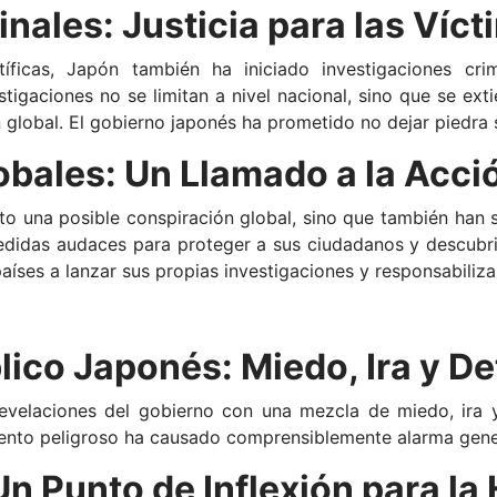
nales: Justicia para las Víc
tíficas, Japón también ha iniciado investigaciones cri
stigaciones no se limitan a nivel nacional, sino que se ext
 global. El gobierno japonés ha prometido no dejar piedra 
obales: Un Llamado a la Acci
o una posible conspiración global, sino que también han 
idas audaces para proteger a sus ciudadanos y descubrir
países a lanzar sus propias investigaciones y responsabilizar
lico Japonés: Miedo, Ira y D
revelaciones del gobierno con una mezcla de miedo, ira 
ento peligroso ha causado comprensiblemente alarma gene
 Un Punto de Inflexión para l