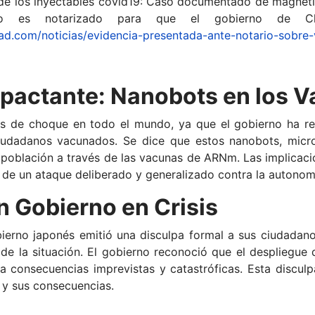
de los inyectables covid19: Caso documentado de magnetiz
o es notarizado para que el gobierno de Ch
d.com/noticias/evidencia-presentada-ante-notario-sobre-
mpactante: Nanobots en los 
s de choque en todo el mundo, ya que el gobierno ha re
iudadanos vacunados. Se dice que estos nanobots, mic
a población a través de las vacunas de ARNm. Las implica
d de un ataque deliberado y generalizado contra la autonom
n Gobierno en Crisis
ierno japonés emitió una disculpa formal a sus ciudadano
de la situación. El gobierno reconoció que el despliegu
 a consecuencias imprevistas y catastróficas. Esta disculp
 y sus consecuencias.