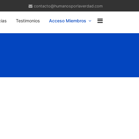
contacto@humanosporlaverdad.com
ias
Testimonios
Acceso Miembros