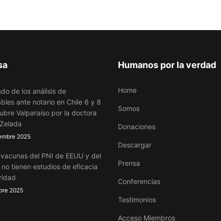
sa
Humanos por la verdad
Home
do de los análisis de
bles ante notario en Chile 6 y 8
Somos
ubre Valparaíso por la doctora
 Zelada
Donaciones
embre 2025
Descargar
 vacunas del PNI de EEUU y del
Prensa
no tienen estudios de eficacia
ridad
Conferencias
bre 2025
Testimonios
Acceso Miembros