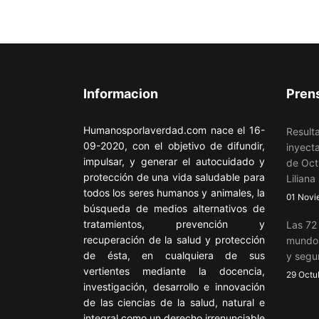
Informacion
Pren
Humanosporlaverdad.com nace el 16-
Resulta
09-2020, con el objetivo de difundir,
inyecta
impulsar, y generar el autocuidado y
de Oct
protección de una vida saludable para
Liliana
todos los seres humanos y animales, la
01 Novi
búsqueda de medios alternativos de
tratamientos, prevención y
Las 72
recuperación de la salud y protección
mundo 
de ésta, en cualquiera de sus
y segu
vertientes mediante la docencia,
29 Octu
investigación, desarrollo e innovación
de las ciencias de la salud, natural e
integral como un derecho irrenunciable