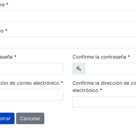
re
*
io
*
aseña
*
Confirme la contraseña
*
rar
Mostrar
ción de correo electrónico
*
Confirme la dirección de c
electrónico
*
strar
Cancelar