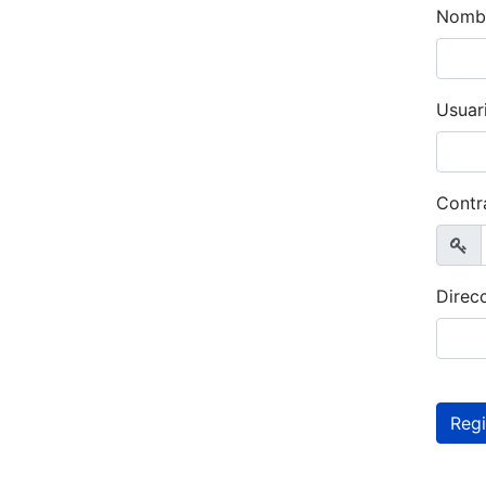
Nomb
Usuar
Contr
Most
Direc
Regi