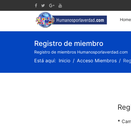
Home
Registro de miembro
Registro de miembros Humanosporlaverdad.com
Está aquí:
Inicio
Acceso Miembros
Reg
Reg
*
Camp