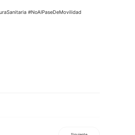
uraSanitaria #NoAlPaseDeMovilidad
Siguiente