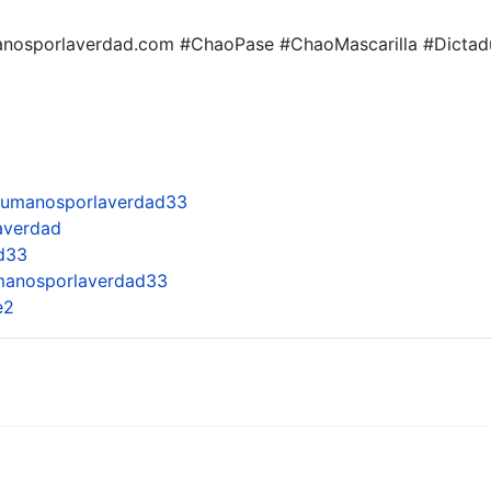
anosporlaverdad.com #ChaoPase #ChaoMascarilla #Dictad
humanosporlaverdad33
averdad
d33
manosporlaverdad33
e2