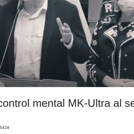
ntrol mental MK-Ultra al ser
 5428