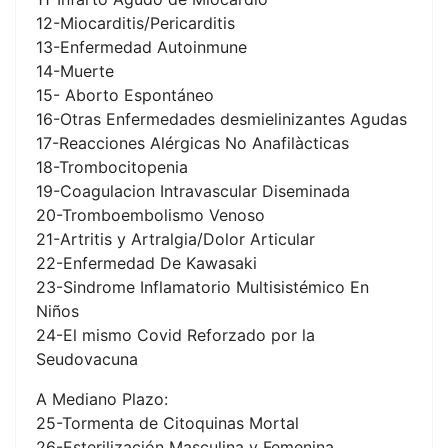
12-Miocarditis/Pericarditis
13-Enfermedad Autoinmune
14-Muerte
15- Aborto Espontáneo
16-Otras Enfermedades desmielinizantes Agudas
17-Reacciones Alérgicas No Anafilàcticas
18-Trombocitopenia
19-Coagulacion Intravascular Diseminada
20-Tromboembolismo Venoso
21-Artritis y Artralgia/Dolor Articular
22-Enfermedad De Kawasaki
23-Sindrome Inflamatorio Multisistémico En
Niños
24-El mismo Covid Reforzado por la
Seudovacuna
A Mediano Plazo:
25-Tormenta de Citoquinas Mortal
26-Esterilización Masculina y Femenina.