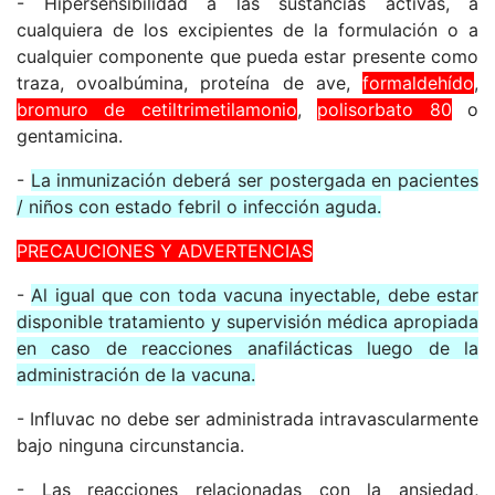
- Hipersensibilidad a las sustancias activas, a
cualquiera de los excipientes de la formulación o a
cualquier componente que pueda estar presente como
traza, ovoalbúmina, proteína de ave,
formaldehído
,
bromuro de cetiltrimetilamonio
,
polisorbato 80
o
gentamicina.
-
La inmunización deberá ser postergada en pacientes
/ niños con estado febril o infección aguda.
PRECAUCIONES Y ADVERTENCIAS
-
Al igual que con toda vacuna inyectable, debe estar
disponible tratamiento y supervisión médica apropiada
en caso de reacciones anafilácticas luego de la
administración de la vacuna.
- Influvac no debe ser administrada intravascularmente
bajo ninguna circunstancia.
- Las reacciones relacionadas con la ansiedad,