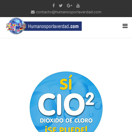
contacto@humanosporlaverdad.com