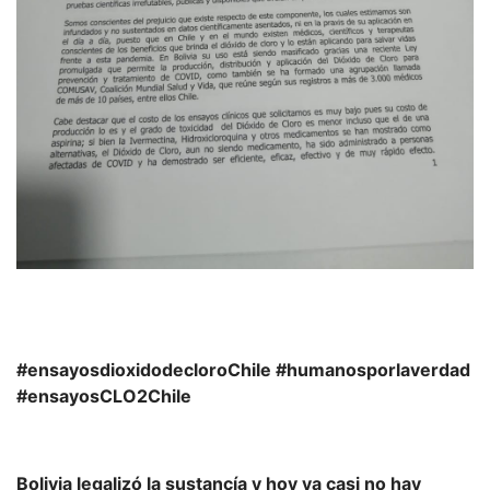
#ensayosdioxidodecloroChile #humanosporlaverdad
#ensayosCLO2Chile
Bolivia legalizó la sustancía y hoy ya casi no hay